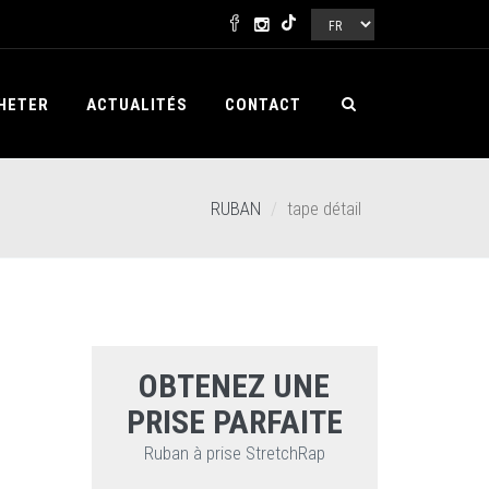
HETER
ACTUALITÉS
CONTACT
RUBAN
tape détail
OBTENEZ UNE
PRISE PARFAITE
Ruban à prise StretchRap